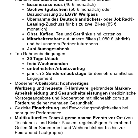
Essenszuschuss
(46 € monatlich)
Sachwertgutschein
(50 € monatlich) oder
Bezuschussung zu
EGYM Wellpass
Übernahme des
Deutschlandtickets-
oder
JobRad®-
Leasing
-Zuschuss für bis zu zwei Bikes (85 €
monatlich)
Obst, Kaffee, Tee
und
Getränke
sind kostenlos
Mitarbeiterrabatt
auf unsere Bikes (1.080 € jährlich)
und bei unserem Partner futurebens
Jubiläumsgeschenk
Top Rahmenbedingungen:
30 Tage Urlaub
freie
Wochenenden
unbefristeter Arbeitsvertrag
jährlich
2
Sonderurlaubstage
für dein ehrenamtliches
Engagement
Moderner Arbeitsplatz:
hochwertiges
Werkzeug
und
neueste IT-Hardware
, gebrandete
Marken-
Arbeitskleidung
und
Gesundheitsleistungen
(medizinische
Vorsorgeangebote und Kooperation mit nilohealth.com zur
Förderung deiner mentalen Gesundheit)
Gezielte
Einarbeitung
und Entwicklungsmöglichkeiten bei
sehr guter Performance
Multikulturelles Team
&
g
emeinsame Events vor Ort
(von
Tischtennis- und Kicker-Pausen, regelmäßigem Feierabend-
Grillen über Sommerfest und Weihnachtsfeier bis hin zur
Feierabend-Laufgruppe)