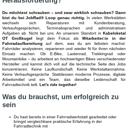
Herausforderung?
Du möchtest schrauben – und zwar wirklich schrauben? Dann
bist du bei JobRad® Loop genau richtig.
In vielen Werkstätten
wechseln sich Reparaturen mit Kundenberatung,
Verkaufsgesprächen, Terminabsprachen und administrativen
Aufgaben ab. Nicht bei uns. An unserem Standort in
Kabelsketal
OT Großkugel
liegt dein Fokus als
Mitarbeiter:in in der
Fahrradaufbereitung
auf dem, was du am liebsten machst:
Fahrräder analysieren, reparieren und wieder fit für ihren nächsten
Einsatz machen. Ob E-Bike, Lastenrad, Trekkingrad oder
Mountainbike – du arbeitest an hochwertigen Bikes verschiedenster
Hersteller und kannst dich voll auf die technische Seite des Jobs
konzentrieren. Keine Laufkundschaft. Keine Werkstattannahme.
Keine Verkaufsgespräche. Stattdessen moderne Prozesse, digitale
Arbeitsmittel und ein Team, das dieselbe Leidenschaft für
Fahrradtechnik teilt.
Let's ride together!
Was du brauchst, um erfolgreich zu
sein
Du hast bereits in einer Fahrradwerkstatt gearbeitet oder
bringst vergleichbare praktische Erfahrung in der
Fahrradtechnik mit