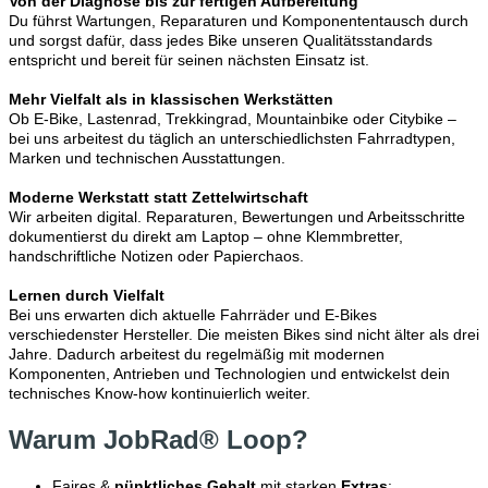
Von der Diagnose bis zur fertigen Aufbereitung
Du führst Wartungen, Reparaturen und Komponententausch durch
und sorgst dafür, dass jedes Bike unseren Qualitätsstandards
entspricht und bereit für seinen nächsten Einsatz ist.
Mehr Vielfalt als in klassischen Werkstätten
Ob E-Bike, Lastenrad, Trekkingrad, Mountainbike oder Citybike –
bei uns arbeitest du täglich an unterschiedlichsten Fahrradtypen,
Marken und technischen Ausstattungen.
Moderne Werkstatt statt Zettelwirtschaft
Wir arbeiten digital. Reparaturen, Bewertungen und Arbeitsschritte
dokumentierst du direkt am Laptop – ohne Klemmbretter,
handschriftliche Notizen oder Papierchaos.
Lernen durch Vielfalt
Bei uns erwarten dich aktuelle Fahrräder und E-Bikes
verschiedenster Hersteller. Die meisten Bikes sind nicht älter als drei
Jahre. Dadurch arbeitest du regelmäßig mit modernen
Komponenten, Antrieben und Technologien und entwickelst dein
technisches Know-how kontinuierlich weiter.
Warum JobRad® Loop?
Faires &
pünktliches Gehalt
mit starken
Extras
: